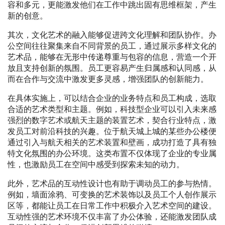
容和多元，更能激发他们在工作中跳出固有思维框架，产生
新的创意。
其次，文化艺术的融入能够促进跨文化理解和团队协作。办
公空间往往聚集来自不同背景的员工，通过展示多样文化的
艺术品，能够在无形中传递尊重与包容的信息，营造一个开
放且支持创新的氛围。员工更容易产生归属感和认同感，从
而在合作与交流中激发更多灵感，增强团队的创新能力。
在具体实施上，可以结合企业的业务特点和员工构成，选取
合适的艺术类型和主题。例如，科技型企业可以引入未来感
强烈的数字艺术或航天主题的装置艺术，契合行业特点，激
发员工对前沿科技的兴趣。位于航天城上城的某些办公楼便
通过引入与航天相关的艺术装置和壁画，成功打造了具有独
特文化氛围的办公环境。这类布置不仅体现了企业的专业属
性，也激励员工在空间中感受到探索未知的动力。
此外，艺术品的互动性设计也有助于调动员工的参与热情。
例如，墙面涂鸦、可变换的艺术装饰以及员工个人创作展示
区等，都能让员工在日常工作中积极介入艺术空间的建设。
互动性强的艺术环境不仅丰富了办公体验，还能激发团队成