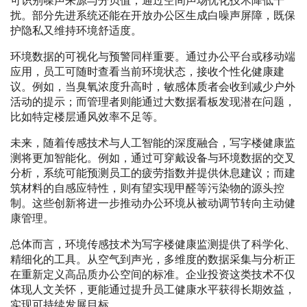
可识别噪声来源与分贝值，通过空间声场优化技术降低干
扰。部分先进系统还能在开放办公区生成白噪声屏障，既保
护隐私又维持环境舒适度。
环境数据的可视化与预警同样重要。通过办公平台或移动端
应用，员工可随时查看当前环境状态，接收个性化健康建
议。例如，当臭氧浓度升高时，敏感体质者会收到减少户外
活动的提示；而管理者则能通过大数据看板发现潜在问题，
比如特定楼层通风效率不足等。
未来，随着传感技术与人工智能的深度融合，写字楼健康监
测将更加智能化。例如，通过可穿戴设备与环境数据的交叉
分析，系统可能预测员工的疲劳指数并提供休息建议；而建
筑材料的自感应特性，则有望实现甲醛等污染物的源头控
制。这些创新将进一步推动办公环境从被动调节转向主动健
康管理。
总体而言，环境传感技术为写字楼健康监测提供了科学化、
精细化的工具。从空气到声光，多维度的数据采集与分析正
在重新定义高品质办公空间的标准。企业投资这类技术不仅
体现人文关怀，更能通过提升员工健康水平获得长期效益，
实现可持续发展目标。