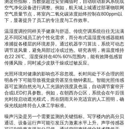
测这些指标，当数据超过安全阈值时，自动联动新风系统或
空气净化设备进行调整。例如，航天城上城通过部署物联网
空气质量节点，将室内二氧化碳浓度始终控制在800ppm以
下，显著提升了员工的专注度与工作效率。
温湿度调控同样关乎健康与舒适。传统空调系统往往无法满
足不同区域员工的个性化需求，而分布式温湿度传感器能精
准捕捉各楼层的环境差异。通过机器学习算法，系统可动态
调节送风量，避免局部过冷或过热。研究表明，将温度维持
在22 26℃、湿度保持在40% 60%范围内，能有效降低感冒
传播风险，同时减少皮肤干燥或过敏反应。
光照环境对健康的影响也不容忽视。长时间处于不合理的照
明条件下可能导致视觉疲劳甚至生物钟紊乱。智能光照传感
器可监测自然光与人工光源的强度及色温，自动调节窗帘开
合或LED灯具参数。例如，在朝西办公区，系统会在午后强
光时段启动遮光模式，而在阴雨天补充适宜的人工照明，确
保光线始终符合人体工学标准。
噪声污染是另一个需要监测的关键指标。写字楼内的高分贝
通话、设备运行声可能引发压力激素水平上升。声学传感器