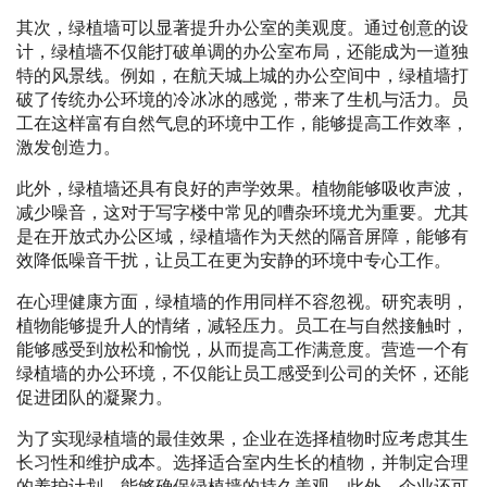
其次，绿植墙可以显著提升办公室的美观度。通过创意的设
计，绿植墙不仅能打破单调的办公室布局，还能成为一道独
特的风景线。例如，在航天城上城的办公空间中，绿植墙打
破了传统办公环境的冷冰冰的感觉，带来了生机与活力。员
工在这样富有自然气息的环境中工作，能够提高工作效率，
激发创造力。
此外，绿植墙还具有良好的声学效果。植物能够吸收声波，
减少噪音，这对于写字楼中常见的嘈杂环境尤为重要。尤其
是在开放式办公区域，绿植墙作为天然的隔音屏障，能够有
效降低噪音干扰，让员工在更为安静的环境中专心工作。
在心理健康方面，绿植墙的作用同样不容忽视。研究表明，
植物能够提升人的情绪，减轻压力。员工在与自然接触时，
能够感受到放松和愉悦，从而提高工作满意度。营造一个有
绿植墙的办公环境，不仅能让员工感受到公司的关怀，还能
促进团队的凝聚力。
为了实现绿植墙的最佳效果，企业在选择植物时应考虑其生
长习性和维护成本。选择适合室内生长的植物，并制定合理
的养护计划，能够确保绿植墙的持久美观。此外，企业还可